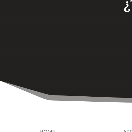
¿
HOME
AR